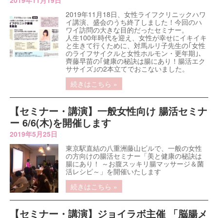
2019年11月19日
2019年11月18日、女性ライフクリニックハワ
イ講演、盛会のうち終了しました！今回のハ
ワイ訪問の大きな目的だったセミナー。
人生100年時代を迎え、女性が幸せにイキイキ
と生きて行くために、対馬ルリ子先生の｢女性
のライフサイクルと女性ホルモン・更年期｣、
齊藤早苗の｢健康の秘訣は腸にあり！腸活エク
ササイズ｣の2本立てでおこないました。
続きはこちら »
【セミナー・講演】一般女性向け 腸活セミナ
ー 6/6(木)を開催します
2019年5月25日
東京駅直結の八重洲藤山ビルで、一般の女性
の方向けの腸活セミナー「美と健康の秘訣は
腸にあり！ ～お腹スッキリ腸マッサージ＆菌
活レシピ～」を開催いたします
続きはこちら »
【セミナー・講演】ジョイラボ主催 「脳腸メ