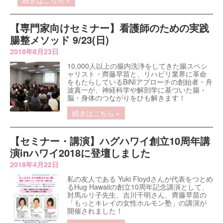
続きはこちら »
【専門家向けセミナー】看護師のための実践
腸整メソッド 9/23(日)
2018年8月23日
10,000人以上の腸内洗浄をしてきた腸スペシ
ャリスト・齊藤早苗と、リハビリ業界に革命
をもたらしているBiNIアプローチの創始者・舟
波真一が、神経科学や解剖学に基づいた腸・
脳・身体のつながりをひも解きます！
続きはこちら »
【セミナー・講演】ハグハワイ創立10周年講
演inハワイ2018に登壇しました
2018年4月22日
私の友人である Yuki Floydさんが代表をつとめ
るHug Hawaiiの創立10周年記念講演として、
対馬ルリ子先生、吉川千明さん、齊藤早苗の
「もっとキレイの女性ホルモン塾」の講演が
開催されました！