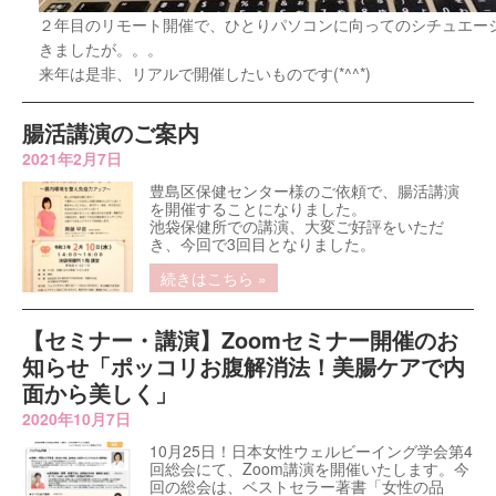
２年目のリモート開催で、ひとりパソコンに向ってのシチュエー
きましたが。。。
来年は是非、リアルで開催したいものです(*^^*)
腸活講演のご案内
2021年2月7日
豊島区保健センター様のご依頼で、腸活講演
を開催することになりました。
池袋保健所での講演、大変ご好評をいただ
き、今回で3回目となりました。
続きはこちら »
【セミナー・講演】Zoomセミナー開催のお
知らせ「ポッコリお腹解消法！美腸ケアで内
面から美しく」
2020年10月7日
10月25日！日本女性ウェルビーイング学会第4
回総会にて、Zoom講演を開催いたします。今
回の総会は、ベストセラー著書「女性の品