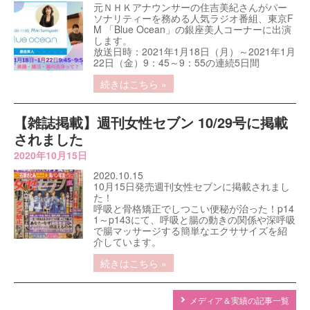
元ＮＨＫアナウンサーの住吉美紀さんがパー
ソナリティーを務める人気ラジオ番組、東京F
M 「Blue Ocean」の銀座美人コーナーに出演
します。
放送日時：2021年1月18日（月）～2021年1月
22日（金）9：45～9：55の連続5日間
続きはこちら »
【雑誌掲載】週刊女性セブン 10/29号に掲載
されました
2020年10月15日
2020.10.15
10月15日発売週刊女性セブンに掲載されまし
た！
呼吸と骨格矯正でしつこい便秘が治った！p14
1～p143にて、呼吸と腸の動きの関係や深呼吸
で腸マッサージする簡単なエクササイズを紹
介しています。
続きはこちら »
メディア＆実績の記事一覧