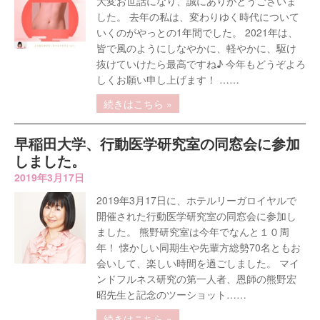
大変お世話になり、誠にありがとうございま
した。 去年の私は、変わりゆく時代について
いくのがやっとの1年間でした。 2021年は、
皆で風のようにしなやかに、軽やかに、駆け
抜けていけたら最高ですね♪ 今年もどうぞよろ
しくお願い申し上げます！ ……
続きはこちら »
早稲田大学、行動医学研究室の同窓会に参加
しました。
2019年3月17日
2019年3月17日に、ホテルリーガロイヤルで
開催された行動医学研究室の同窓会に参加し
ました。 熊野研究室は今年でなんと１０周
年！ 懐かしい同期生や先輩方総勢70名ともお
会いして、楽しい時間を過ごしました。 マイ
ンドフルネス研究の第一人者、恩師の熊野宏
昭先生と記念のツーショット……
続きはこちら »