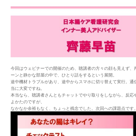
今回はウェビナーでの開催のため、聴講者の方々の顔も見えず、
ーンと静かな部屋の中で、ひとり話をするという展開。
途中機材トラブルがあり、途中からスマホに切り替えて実行。通
当に大変ですね。
本当なら、聴講者さんともチャットでやり取りをしながら、反応
よかたのですが、
なかなか余裕もなく、ちょっと残念でした。次回への課題点です