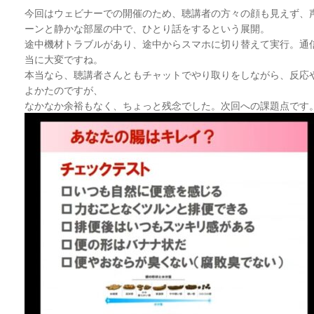
今回はウェビナーでの開催のため、聴講者の方々の顔も見えず、
ーンと静かな部屋の中で、ひとり話をするという展開。
途中機材トラブルがあり、途中からスマホに切り替えて実行。通
当に大変ですね。
本当なら、聴講者さんともチャットでやり取りをしながら、反応
よかたのですが、
なかなか余裕もなく、ちょっと残念でした。次回への課題点です