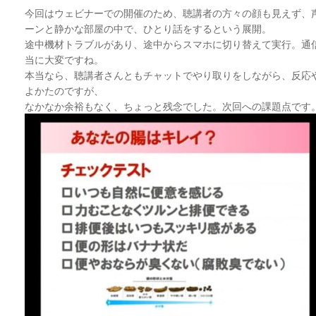
今回はウェビナーでの開催のため、聴講者の方々の顔も見えず、
ーンと静かな部屋の中で、ひとり話をするという展開。
途中機材トラブルがあり、途中からスマホに切り替えて実行。通
当に大変ですね。
本当なら、聴講者さんともチャットでやり取りをしながら、反応
よかたのですが、
なかなか余裕もなく、ちょっと残念でした。次回への課題点です