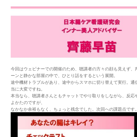
今回はウェビナーでの開催のため、聴講者の方々の顔も見えず、
ーンと静かな部屋の中で、ひとり話をするという展開。
途中機材トラブルがあり、途中からスマホに切り替えて実行。通
当に大変ですね。
本当なら、聴講者さんともチャットでやり取りをしながら、反応
よかたのですが、
なかなか余裕もなく、ちょっと残念でした。次回への課題点です