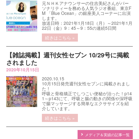
元ＮＨＫアナウンサーの住吉美紀さんがパー
ソナリティーを務める人気ラジオ番組、東京F
M 「Blue Ocean」の銀座美人コーナーに出演
します。
放送日時：2021年1月18日（月）～2021年1月
22日（金）9：45～9：55の連続5日間
続きはこちら »
【雑誌掲載】週刊女性セブン 10/29号に掲載
されました
2020年10月15日
2020.10.15
10月15日発売週刊女性セブンに掲載されまし
た！
呼吸と骨格矯正でしつこい便秘が治った！p14
1～p143にて、呼吸と腸の動きの関係や深呼吸
で腸マッサージする簡単なエクササイズを紹
介しています。
続きはこちら »
メディア＆実績の記事一覧