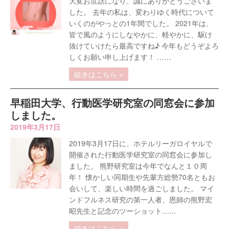
大変お世話になり、誠にありがとうございま
した。 去年の私は、変わりゆく時代について
いくのがやっとの1年間でした。 2021年は、
皆で風のようにしなやかに、軽やかに、駆け
抜けていけたら最高ですね♪ 今年もどうぞよろ
しくお願い申し上げます！ ……
続きはこちら »
早稲田大学、行動医学研究室の同窓会に参加
しました。
2019年3月17日
2019年3月17日に、ホテルリーガロイヤルで
開催された行動医学研究室の同窓会に参加し
ました。 熊野研究室は今年でなんと１０周
年！ 懐かしい同期生や先輩方総勢70名ともお
会いして、楽しい時間を過ごしました。 マイ
ンドフルネス研究の第一人者、恩師の熊野宏
昭先生と記念のツーショット……
続きはこちら »