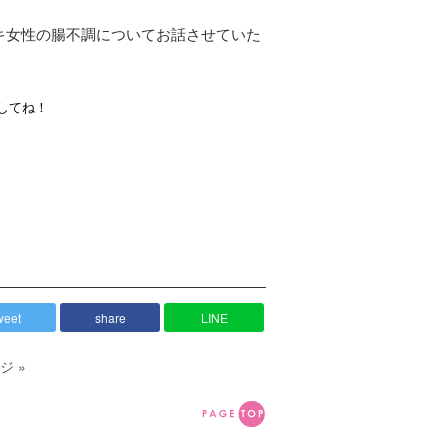
キ女性の腸不調についてお話させていた
してね！
weet
share
LINE
ジ »